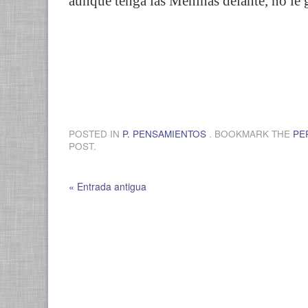
aunque tenga las Meninas delante, no le 
.
POSTED IN
P. PENSAMIENTOS
. BOOKMARK THE
PE
POST.
« Entrada antigua