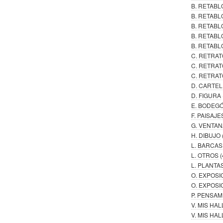
B. RETAB
B. RETABL
B. RETAB
B. RETABL
B. RETABL
C. RETRAT
C. RETRAT
C. RETRAT
D. CARTE
D. FIGURA
E. BODEG
F. PAISAJE
G. VENTAN
H. DIBUJO
L. BARCAS
L. OTROS
(
L. PLANTA
O. EXPOSI
O. EXPOSI
P. PENSA
V. MIS HA
V. MIS H