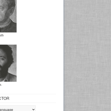
eth
e.
CTOR