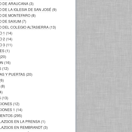
LO DE ARAUCANA
(3)
O DE LA IGLESIA DE SAN JOSÉ
(9)
LO DE MONTEFARO
(8)
O DE SAXUM
(7)
O DEL COLEGIO ALTASIERRA
(13)
O 1
(14)
O 2
(14)
O 3
(11)
LES
(1)
(20)
ÓN
(16)
S
(12)
AS Y PUERTAS
(20)
(6)
(8)
4)
S
(13)
CIONES
(12)
CIONES 1
(14)
MIENTOS
(295)
LLAZGOS EN LA PRENSA
(1)
ALLAZGOS EN REMBRANDT
(3)