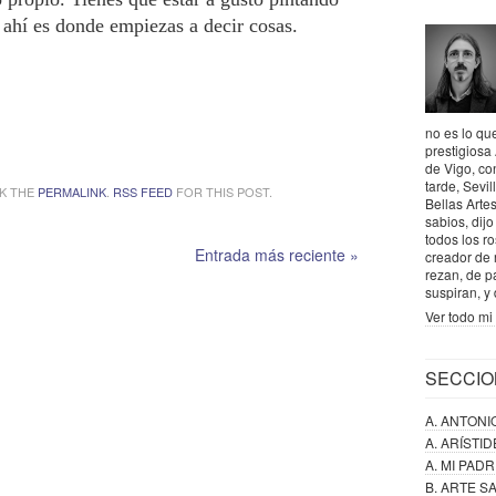
 ahí es donde empiezas a decir cosas.
no es lo que
prestigiosa
de Vigo, co
tarde, Sevil
K THE
PERMALINK
.
RSS FEED
FOR THIS POST.
Bellas Artes
sabios, dij
todos los r
Entrada más reciente »
creador de 
rezan, de p
suspiran, y
Ver todo mi 
SECCIO
A. ANTONI
A. ARÍSTI
A. MI PAD
B. ARTE 