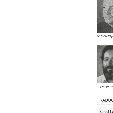
Andrew Wy
... y mi padr
TRADU