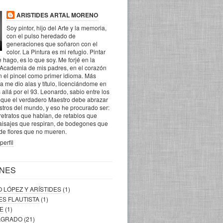
ARISTIDES ARTAL MORENO
Soy pintor, hijo del Arte y la memoria,
con el pulso heredado de
generaciones que soñaron con el
color. La Pintura es mi refugio. Pintar
 hago, es lo que soy. Me forjé en la
 Academia de mis padres, en el corazón
n el pincel como primer idioma. Más
la me dio alas y título, licenciándome en
 allá por el 93. Leonardo, sabio entre los
o que el verdadero Maestro debe abrazar
ostros del mundo, y eso he procurado ser:
retratos que hablan, de retablos que
aisajes que respiran, de bodegones que
 de flores que no mueren.
perfil
NES
O LÓPEZ Y ARÍSTIDES
(1)
DES FLAUTISTA
(1)
RE
(1)
SAGRADO
(21)