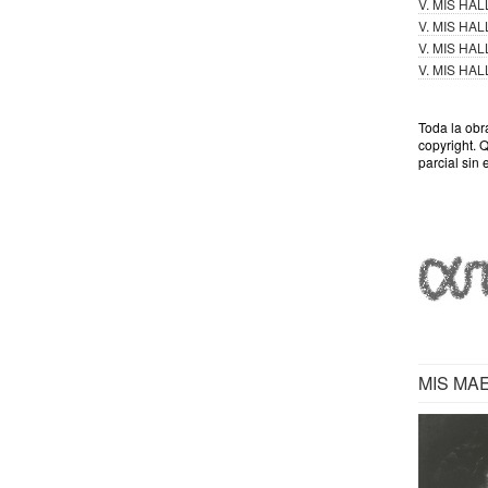
V. MIS HA
V. MIS HA
V. MIS HA
V. MIS HA
Toda la obr
copyright. 
parcial sin 
MIS MA