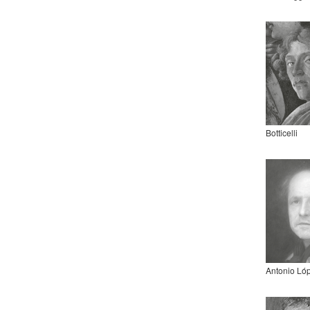
Botticelli
Antonio Ló