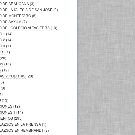
LO DE ARAUCANA
(3)
O DE LA IGLESIA DE SAN JOSÉ
(9)
LO DE MONTEFARO
(8)
O DE SAXUM
(7)
O DEL COLEGIO ALTASIERRA
(13)
O 1
(14)
O 2
(14)
O 3
(11)
LES
(1)
(20)
ÓN
(16)
S
(12)
AS Y PUERTAS
(20)
(6)
(8)
4)
S
(13)
CIONES
(12)
CIONES 1
(14)
MIENTOS
(295)
LLAZGOS EN LA PRENSA
(1)
ALLAZGOS EN REMBRANDT
(3)