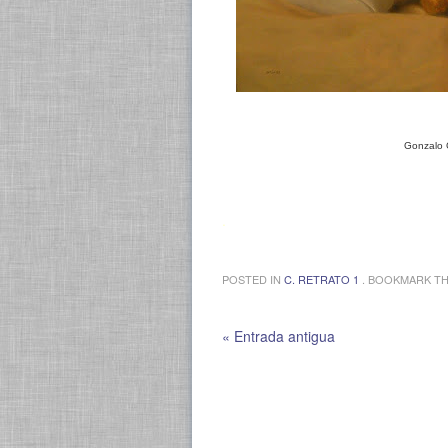
Gonzalo 
.
POSTED IN
C. RETRATO 1
. BOOKMARK T
« Entrada antigua