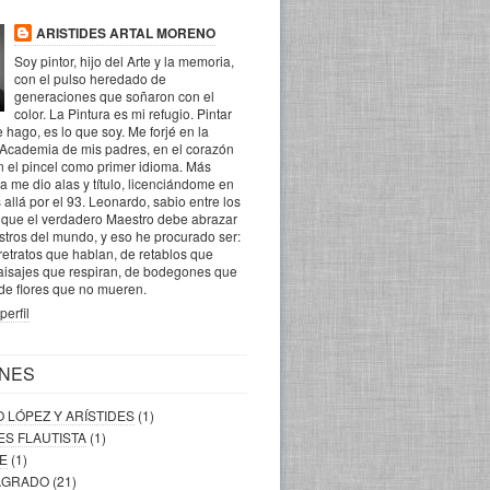
ARISTIDES ARTAL MORENO
Soy pintor, hijo del Arte y la memoria,
con el pulso heredado de
generaciones que soñaron con el
color. La Pintura es mi refugio. Pintar
 hago, es lo que soy. Me forjé en la
 Academia de mis padres, en el corazón
n el pincel como primer idioma. Más
la me dio alas y título, licenciándome en
 allá por el 93. Leonardo, sabio entre los
o que el verdadero Maestro debe abrazar
ostros del mundo, y eso he procurado ser:
retratos que hablan, de retablos que
aisajes que respiran, de bodegones que
 de flores que no mueren.
perfil
NES
O LÓPEZ Y ARÍSTIDES
(1)
DES FLAUTISTA
(1)
RE
(1)
SAGRADO
(21)