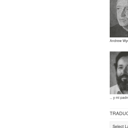
Andrew Wy
... y mi padr
TRADU