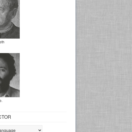
eth
e.
CTOR