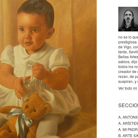
no es lo que
prestigiosa
de Vigo, co
tarde, Sevil
Bellas Artes
sabios, dij
todos los r
creador de 
rezan, de p
suspiran, y
Ver todo mi 
SECCIO
A. ANTONI
A. ARÍSTI
A. MI PAD
B. ARTE 