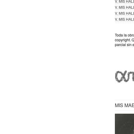
V. MIS HA
V. MIS HA
V. MIS HA
V. MIS HA
Toda la obr
copyright. 
parcial sin 
MIS MA