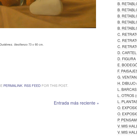
B. RETAB
B. RETABL
B. RETAB
B. RETABL
B. RETABL
C. RETRAT
C. RETRAT
Gutiérrez.
óleo/lienzo 73 x 60 cm.
C. RETRAT
D. CARTE
D. FIGURA
E. BODEG
F. PAISAJE
G. VENTAN
H. DIBUJO
HE
PERMALINK
.
RSS FEED
FOR THIS POST.
L. BARCAS
L. OTROS
(
L. PLANTA
Entrada más reciente »
O. EXPOSI
O. EXPOSI
P. PENSA
V. MIS HA
V. MIS H