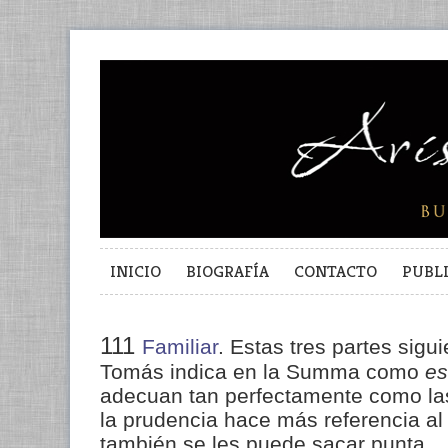
INICIO
BIOGRAFÍA
CONTACTO
PUBL
111
Familiar
. Estas tres partes sigu
Tomás indica en la Summa como
es
adecuan tan perfectamente como las
la prudencia hace más referencia al 
también se les puede sacar punta.