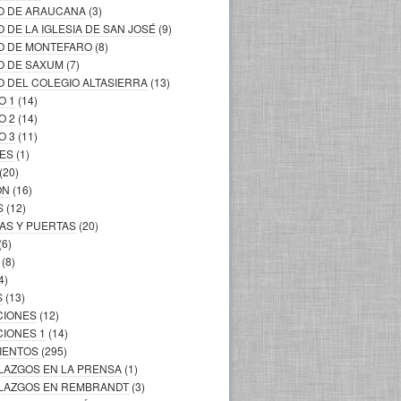
LO DE ARAUCANA
(3)
O DE LA IGLESIA DE SAN JOSÉ
(9)
LO DE MONTEFARO
(8)
O DE SAXUM
(7)
O DEL COLEGIO ALTASIERRA
(13)
O 1
(14)
O 2
(14)
O 3
(11)
LES
(1)
(20)
ÓN
(16)
S
(12)
AS Y PUERTAS
(20)
(6)
(8)
4)
S
(13)
CIONES
(12)
CIONES 1
(14)
MIENTOS
(295)
LLAZGOS EN LA PRENSA
(1)
ALLAZGOS EN REMBRANDT
(3)