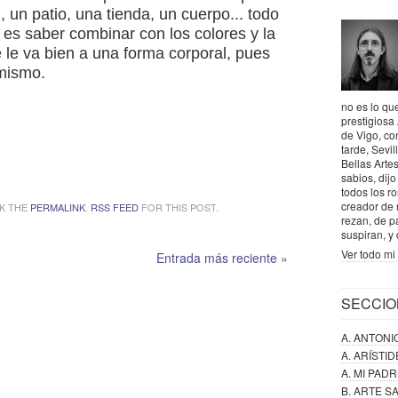
un patio, una tienda, un cuerpo... todo
 es saber combinar con los colores y la
 le va bien a una forma corporal, pues
 mismo.
no es lo que
prestigiosa
de Vigo, co
tarde, Sevil
Bellas Artes
sabios, dij
todos los r
creador de 
K THE
PERMALINK
.
RSS FEED
FOR THIS POST.
rezan, de p
suspiran, y
Ver todo mi 
Entrada más reciente »
SECCIO
A. ANTONI
A. ARÍSTI
A. MI PAD
B. ARTE 