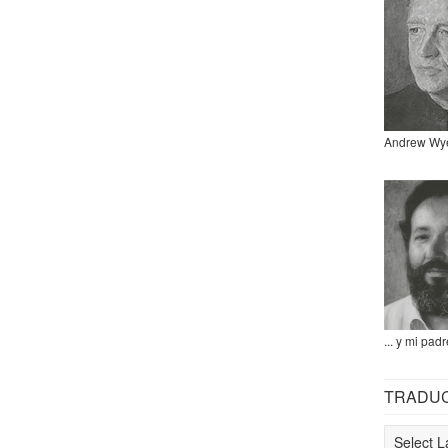
Andrew Wy
... y mi padr
TRADU