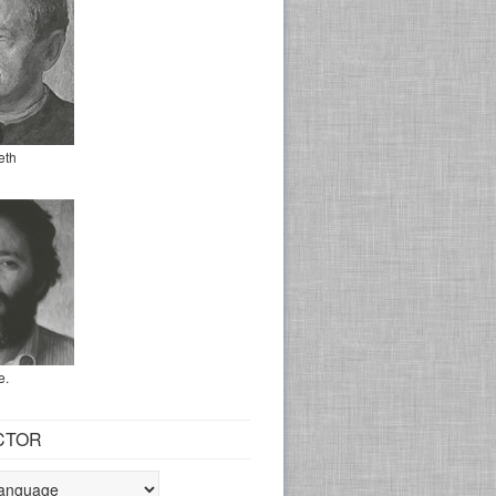
eth
e.
CTOR