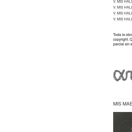
V. MIS HA
V. MIS HA
V. MIS HA
V. MIS HA
Toda la obr
copyright. 
parcial sin 
MIS MA