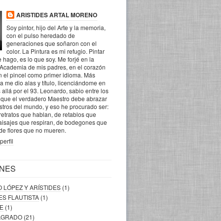
ARISTIDES ARTAL MORENO
Soy pintor, hijo del Arte y la memoria,
con el pulso heredado de
generaciones que soñaron con el
color. La Pintura es mi refugio. Pintar
 hago, es lo que soy. Me forjé en la
 Academia de mis padres, en el corazón
n el pincel como primer idioma. Más
la me dio alas y título, licenciándome en
 allá por el 93. Leonardo, sabio entre los
o que el verdadero Maestro debe abrazar
ostros del mundo, y eso he procurado ser:
retratos que hablan, de retablos que
aisajes que respiran, de bodegones que
 de flores que no mueren.
perfil
NES
O LÓPEZ Y ARÍSTIDES
(1)
DES FLAUTISTA
(1)
RE
(1)
SAGRADO
(21)