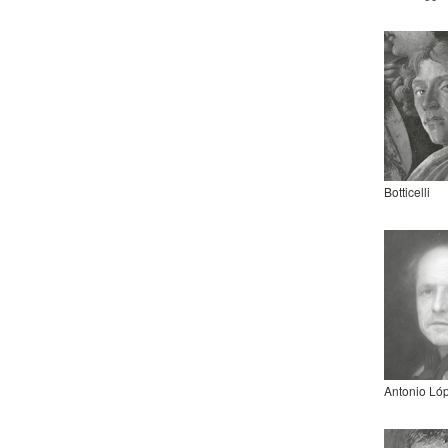
Botticelli
Antonio Ló