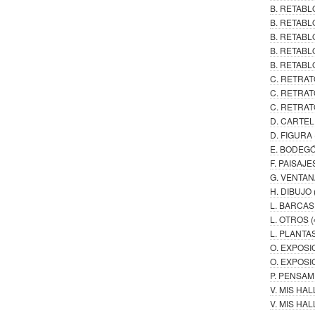
B. RETAB
B. RETABL
B. RETAB
B. RETABL
B. RETABL
C. RETRAT
C. RETRAT
C. RETRAT
D. CARTE
D. FIGURA
E. BODEG
F. PAISAJE
G. VENTAN
H. DIBUJO
L. BARCAS
L. OTROS
(
L. PLANTA
O. EXPOSI
O. EXPOSI
P. PENSA
V. MIS HA
V. MIS H