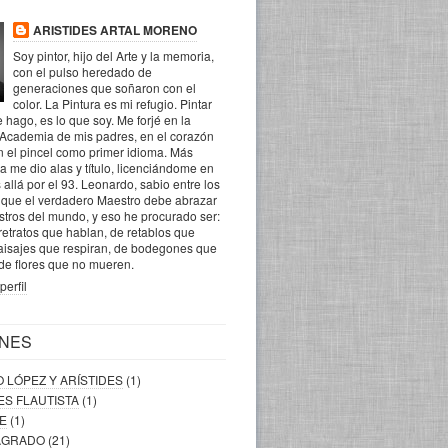
ARISTIDES ARTAL MORENO
Soy pintor, hijo del Arte y la memoria,
con el pulso heredado de
generaciones que soñaron con el
color. La Pintura es mi refugio. Pintar
 hago, es lo que soy. Me forjé en la
 Academia de mis padres, en el corazón
n el pincel como primer idioma. Más
la me dio alas y título, licenciándome en
 allá por el 93. Leonardo, sabio entre los
o que el verdadero Maestro debe abrazar
ostros del mundo, y eso he procurado ser:
retratos que hablan, de retablos que
aisajes que respiran, de bodegones que
 de flores que no mueren.
perfil
NES
O LÓPEZ Y ARÍSTIDES
(1)
DES FLAUTISTA
(1)
RE
(1)
SAGRADO
(21)