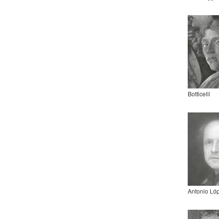
Botticelli
Antonio Ló