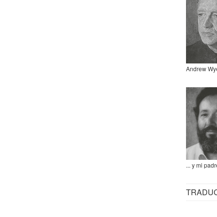
Andrew Wy
... y mi padr
TRADU