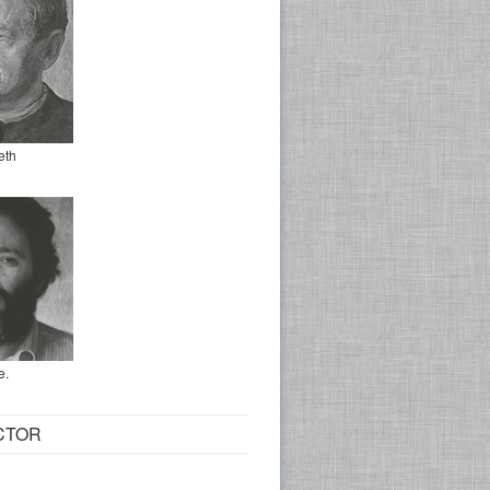
eth
e.
CTOR