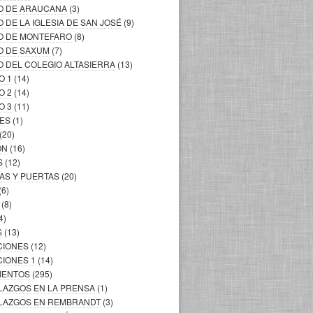
LO DE ARAUCANA
(3)
O DE LA IGLESIA DE SAN JOSÉ
(9)
LO DE MONTEFARO
(8)
O DE SAXUM
(7)
O DEL COLEGIO ALTASIERRA
(13)
O 1
(14)
O 2
(14)
O 3
(11)
LES
(1)
(20)
ÓN
(16)
S
(12)
AS Y PUERTAS
(20)
(6)
(8)
4)
S
(13)
CIONES
(12)
CIONES 1
(14)
MIENTOS
(295)
LLAZGOS EN LA PRENSA
(1)
ALLAZGOS EN REMBRANDT
(3)