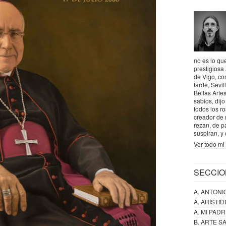
no es lo que
prestigiosa
de Vigo, co
tarde, Sevil
Bellas Artes
sabios, dij
todos los r
creador de 
rezan, de p
suspiran, y
Ver todo mi 
SECCIO
A. ANTONI
A. ARÍSTI
A. MI PAD
B. ARTE 