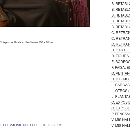
B. RETAB
B. RETABL
B. RETAB
B. RETABL
B. RETABL
C. RETRAT
C. RETRAT
 Obispo de Huelva.
óleo/lienzo 100 x 81cm.
C. RETRAT
D. CARTE
D. FIGURA
E. BODEG
F. PAISAJE
G. VENTAN
H. DIBUJO
L. BARCAS
L. OTROS
(
L. PLANTA
O. EXPOSI
O. EXPOSI
P. PENSA
V. MIS HA
HE
PERMALINK
.
RSS FEED
FOR THIS POST.
V. MIS H