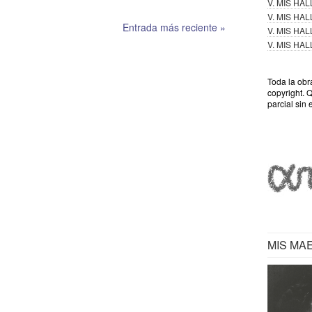
V. MIS HA
V. MIS HA
Entrada más reciente »
V. MIS HA
V. MIS HA
Toda la obr
copyright. 
parcial sin 
MIS MA