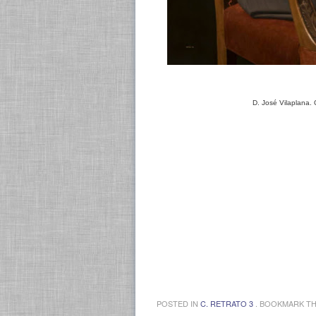
D. José Vilaplana.
POSTED IN
C. RETRATO 3
. BOOKMARK T