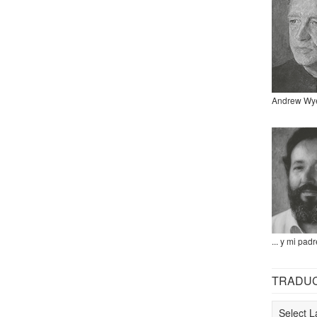
Andrew Wy
... y mi padr
TRADU