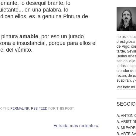
jenante, lo desequilibrante, lo
quietante... en una palabra, lo
dicen ellos, es la genuina Pintura de
 pintura
amable
, por eso un jurado
no es lo que
prestigiosa
ona e insustancial, porque para ellos el
de Vigo, co
 el del vómito.
tarde, Sevil
Bellas Artes
sabios, dij
todos los r
creador de 
rezan, de p
suspiran, y
Ver todo mi 
SECCIO
K THE
PERMALINK
.
RSS FEED
FOR THIS POST.
A. ANTONI
A. ARÍSTI
Entrada más reciente »
A. MI PAD
B. ARTE 