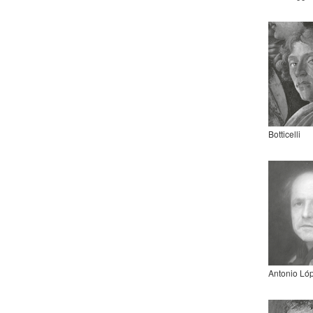
Botticelli
Antonio Ló