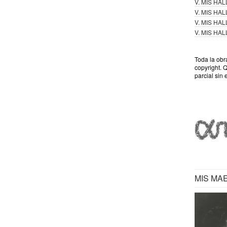
V. MIS HA
V. MIS HA
V. MIS HA
V. MIS HA
Toda la obr
copyright. 
parcial sin 
MIS MA