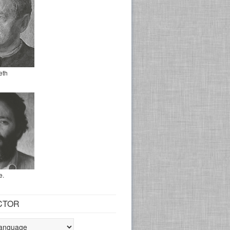
eth
e.
CTOR