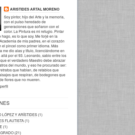
ARISTIDES ARTAL MORENO
Soy pintor, hijo del Arte y la memoria,
con el pulso heredado de
generaciones que soñaron con el
color. La Pintura es mi refugio. Pintar
 hago, es lo que soy. Me forjé en la
 Academia de mis padres, en el corazón
n el pincel como primer idioma. Más
la me dio alas y título, licenciándome en
 allá por el 93. Leonardo, sabio entre los
o que el verdadero Maestro debe abrazar
ostros del mundo, y eso he procurado ser:
retratos que hablan, de retablos que
aisajes que respiran, de bodegones que
 de flores que no mueren.
perfil
NES
O LÓPEZ Y ARÍSTIDES
(1)
DES FLAUTISTA
(1)
RE
(1)
SAGRADO
(21)