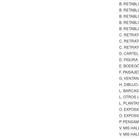
B. RETAB
B. RETABL
B. RETAB
B. RETABL
B. RETABL
C. RETRAT
C. RETRAT
C. RETRAT
D. CARTE
D. FIGURA
E. BODEG
F. PAISAJE
G. VENTAN
H. DIBUJO
L. BARCAS
L. OTROS
(
L. PLANTA
O. EXPOSI
O. EXPOSI
P. PENSA
V. MIS HA
V. MIS H