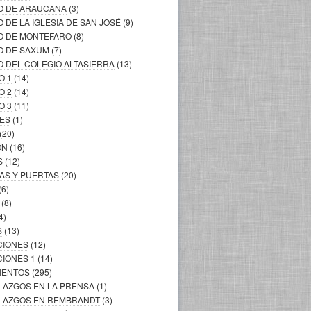
LO DE ARAUCANA
(3)
O DE LA IGLESIA DE SAN JOSÉ
(9)
LO DE MONTEFARO
(8)
O DE SAXUM
(7)
O DEL COLEGIO ALTASIERRA
(13)
O 1
(14)
O 2
(14)
O 3
(11)
LES
(1)
(20)
ÓN
(16)
S
(12)
AS Y PUERTAS
(20)
(6)
(8)
4)
S
(13)
CIONES
(12)
CIONES 1
(14)
MIENTOS
(295)
LLAZGOS EN LA PRENSA
(1)
ALLAZGOS EN REMBRANDT
(3)