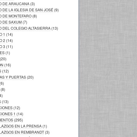
LO DE ARAUCANA
(3)
O DE LA IGLESIA DE SAN JOSÉ
(9)
LO DE MONTEFARO
(8)
O DE SAXUM
(7)
O DEL COLEGIO ALTASIERRA
(13)
O 1
(14)
O 2
(14)
O 3
(11)
LES
(1)
(20)
ÓN
(16)
S
(12)
AS Y PUERTAS
(20)
(6)
(8)
4)
S
(13)
CIONES
(12)
CIONES 1
(14)
MIENTOS
(295)
LLAZGOS EN LA PRENSA
(1)
ALLAZGOS EN REMBRANDT
(3)