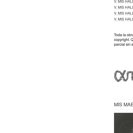
V. MIS HA
V. MIS HA
V. MIS HA
V. MIS HA
Toda la obr
copyright. 
parcial sin 
MIS MA