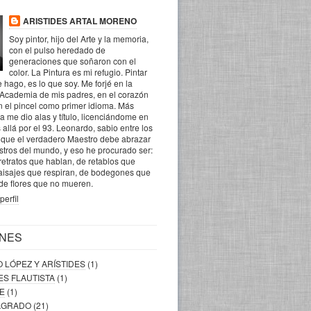
ARISTIDES ARTAL MORENO
Soy pintor, hijo del Arte y la memoria,
con el pulso heredado de
generaciones que soñaron con el
color. La Pintura es mi refugio. Pintar
 hago, es lo que soy. Me forjé en la
 Academia de mis padres, en el corazón
n el pincel como primer idioma. Más
la me dio alas y título, licenciándome en
 allá por el 93. Leonardo, sabio entre los
o que el verdadero Maestro debe abrazar
ostros del mundo, y eso he procurado ser:
retratos que hablan, de retablos que
aisajes que respiran, de bodegones que
 de flores que no mueren.
perfil
NES
O LÓPEZ Y ARÍSTIDES
(1)
DES FLAUTISTA
(1)
RE
(1)
SAGRADO
(21)