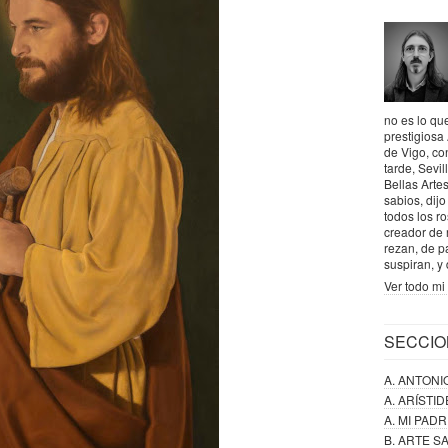
no es lo que
prestigiosa
de Vigo, co
tarde, Sevil
Bellas Artes
sabios, dij
todos los r
creador de 
rezan, de p
suspiran, y
Ver todo mi 
SECCIO
A. ANTONI
A. ARÍSTI
A. MI PAD
B. ARTE 