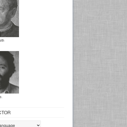
eth
e.
CTOR