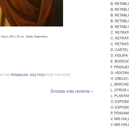
B. RETAB
B. RETABL
B. RETAB
B. RETABL
B. RETABL
C. RETRAT
Salta, Argentina.
/ lienzo 100 x 54 cm.
C. RETRAT
C. RETRAT
D. CARTE
D. FIGURA
E. BODEG
F. PAISAJE
G. VENTAN
RK THE
PERMALINK
.
RSS FEED
FOR THIS POST.
H. DIBUJO
L. BARCAS
L. OTROS
(
Entrada más reciente »
L. PLANTA
O. EXPOSI
O. EXPOSI
P. PENSA
V. MIS HA
V. MIS H