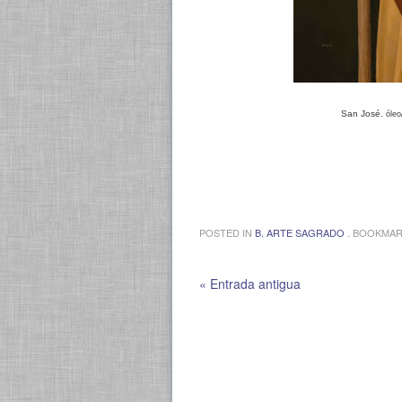
San José.
óleo
POSTED IN
B. ARTE SAGRADO
. BOOKMA
« Entrada antigua