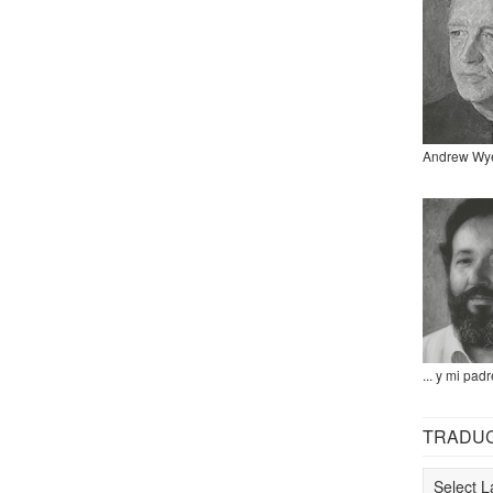
Andrew Wy
... y mi padr
TRADU