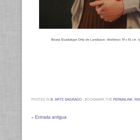
Beata Guadalupe Ortiz de Landázuri.
óleo/lienzo 78 x 61 cm. I
POSTED IN
B. ARTE SAGRADO
. BOOKMARK THE
PERMALINK
.
RS
« Entrada antigua