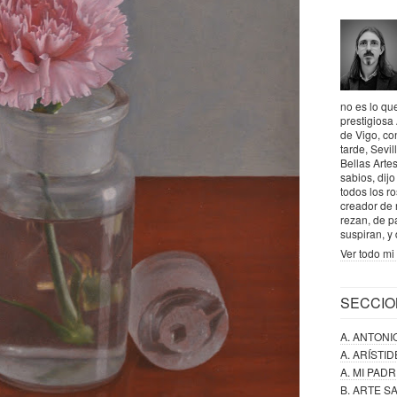
no es lo que
prestigiosa
de Vigo, co
tarde, Sevil
Bellas Artes
sabios, dij
todos los r
creador de 
rezan, de p
suspiran, y
Ver todo mi 
SECCIO
A. ANTONI
A. ARÍSTI
A. MI PAD
B. ARTE 