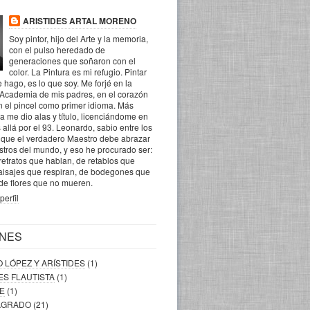
ARISTIDES ARTAL MORENO
Soy pintor, hijo del Arte y la memoria,
con el pulso heredado de
generaciones que soñaron con el
color. La Pintura es mi refugio. Pintar
 hago, es lo que soy. Me forjé en la
 Academia de mis padres, en el corazón
n el pincel como primer idioma. Más
la me dio alas y título, licenciándome en
 allá por el 93. Leonardo, sabio entre los
o que el verdadero Maestro debe abrazar
ostros del mundo, y eso he procurado ser:
retratos que hablan, de retablos que
aisajes que respiran, de bodegones que
 de flores que no mueren.
perfil
NES
O LÓPEZ Y ARÍSTIDES
(1)
DES FLAUTISTA
(1)
RE
(1)
SAGRADO
(21)