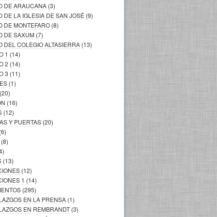
LO DE ARAUCANA
(3)
O DE LA IGLESIA DE SAN JOSÉ
(9)
LO DE MONTEFARO
(8)
O DE SAXUM
(7)
O DEL COLEGIO ALTASIERRA
(13)
O 1
(14)
O 2
(14)
O 3
(11)
LES
(1)
(20)
ÓN
(16)
S
(12)
AS Y PUERTAS
(20)
(6)
(8)
4)
S
(13)
CIONES
(12)
CIONES 1
(14)
MIENTOS
(295)
LLAZGOS EN LA PRENSA
(1)
ALLAZGOS EN REMBRANDT
(3)