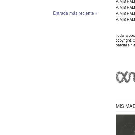
V. MIS HA
V. MIS HA
Entrada más reciente »
V. MIS HA
V. MIS HA
Toda la obr
copyright. 
parcial sin 
MIS MA