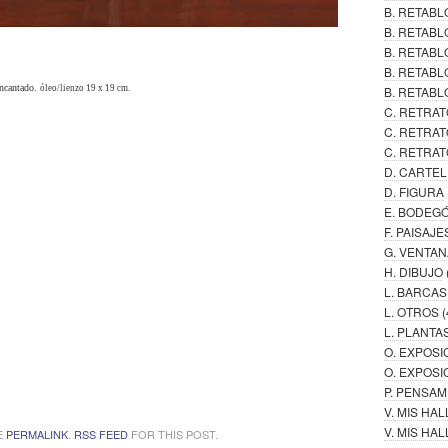
B. RETAB
B. RETABL
B. RETAB
B. RETABL
encantado.
óleo/lienzo 19 x 19 cm.
B. RETABL
C. RETRAT
C. RETRAT
C. RETRAT
D. CARTE
D. FIGURA
E. BODEG
F. PAISAJE
G. VENTAN
H. DIBUJO
L. BARCAS
L. OTROS
(
L. PLANTA
O. EXPOSI
O. EXPOSI
P. PENSA
V. MIS HA
V. MIS H
E
PERMALINK
.
RSS FEED
FOR THIS POST.