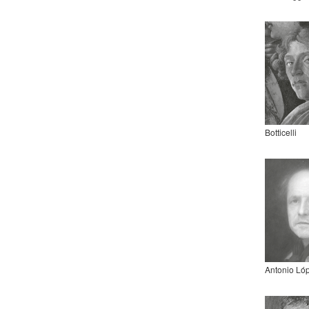
Botticelli
Antonio Ló