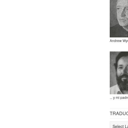
Andrew Wy
... y mi padr
TRADU