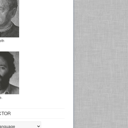
eth
e.
CTOR