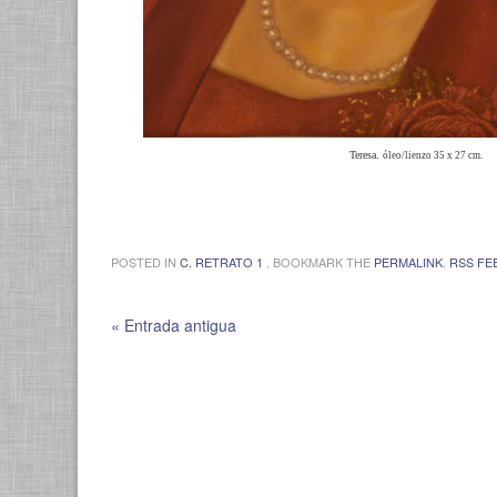
Teresa.
óleo/lienzo 35 x 27 cm.
.
POSTED IN
C. RETRATO 1
. BOOKMARK THE
PERMALINK
.
RSS FE
« Entrada antigua