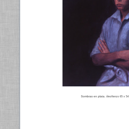
Sombras en plata.
óleo/lienzo 65 x 5
.