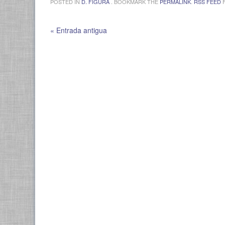
POSTED IN
D. FIGURA
. BOOKMARK THE
PERMALINK
.
RSS FEED
F
« Entrada antigua