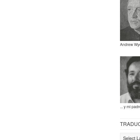
Andrew Wy
... y mi padr
TRADU