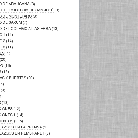
LO DE ARAUCANA
(3)
O DE LA IGLESIA DE SAN JOSÉ
(9)
LO DE MONTEFARO
(8)
O DE SAXUM
(7)
O DEL COLEGIO ALTASIERRA
(13)
O 1
(14)
O 2
(14)
O 3
(11)
LES
(1)
(20)
ÓN
(16)
S
(12)
AS Y PUERTAS
(20)
(6)
(8)
4)
S
(13)
CIONES
(12)
CIONES 1
(14)
MIENTOS
(295)
LLAZGOS EN LA PRENSA
(1)
ALLAZGOS EN REMBRANDT
(3)