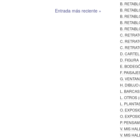
B. RETAB
B. RETABL
Entrada más reciente »
B. RETAB
B. RETABL
B. RETABL
C. RETRAT
C. RETRAT
C. RETRAT
D. CARTE
D. FIGURA
E. BODEG
F. PAISAJE
G. VENTAN
H. DIBUJO
L. BARCAS
L. OTROS
(
L. PLANTA
O. EXPOSI
O. EXPOSI
P. PENSA
V. MIS HA
V. MIS H