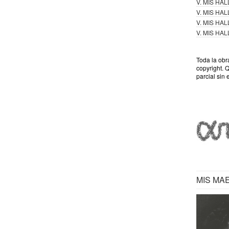
V. MIS HA
V. MIS HA
V. MIS HA
V. MIS HA
Toda la obr
copyright. 
parcial sin 
MIS MA