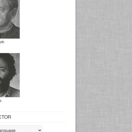
eth
e.
CTOR