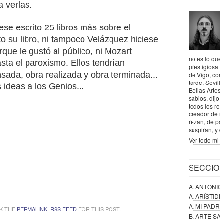
 a verlas.
se escrito 25 libros más sobre el
to su libro, ni tampoco Velázquez hiciese
que le gustó al público, ni Mozart
no es lo que
asta el paroxismo.
Ellos tendrían
prestigiosa
nsada, obra realizada y obra terminada...
de Vigo, co
tarde, Sevil
 ideas a los Genios...
Bellas Artes
sabios, dij
todos los r
creador de 
rezan, de p
suspiran, y
Ver todo mi 
SECCIO
A. ANTONI
A. ARÍSTI
A. MI PAD
K THE
PERMALINK
.
RSS FEED
FOR THIS POST.
B. ARTE 