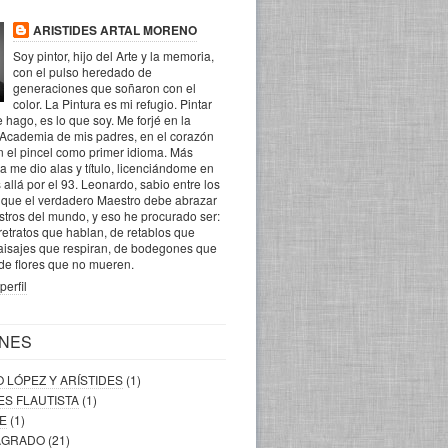
ARISTIDES ARTAL MORENO
Soy pintor, hijo del Arte y la memoria,
con el pulso heredado de
generaciones que soñaron con el
color. La Pintura es mi refugio. Pintar
 hago, es lo que soy. Me forjé en la
 Academia de mis padres, en el corazón
n el pincel como primer idioma. Más
la me dio alas y título, licenciándome en
 allá por el 93. Leonardo, sabio entre los
o que el verdadero Maestro debe abrazar
ostros del mundo, y eso he procurado ser:
retratos que hablan, de retablos que
aisajes que respiran, de bodegones que
 de flores que no mueren.
perfil
NES
O LÓPEZ Y ARÍSTIDES
(1)
DES FLAUTISTA
(1)
RE
(1)
SAGRADO
(21)