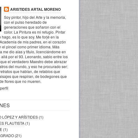
ARISTIDES ARTAL MORENO
Soy pintor, hijo del Arte y la memoria,
con el pulso heredado de
generaciones que soñaron con el
color. La Pintura es mi refugio. Pintar
 hago, es lo que soy. Me forjé en la
 Academia de mis padres, en el corazón
n el pincel como primer idioma. Más
la me dio alas y título, licenciándome en
 allá por el 93. Leonardo, sabio entre los
o que el verdadero Maestro debe abrazar
ostros del mundo, y eso he procurado ser:
retratos que hablan, de retablos que
aisajes que respiran, de bodegones que
 de flores que no mueren.
perfil
NES
O LÓPEZ Y ARÍSTIDES
(1)
DES FLAUTISTA
(1)
RE
(1)
SAGRADO
(21)