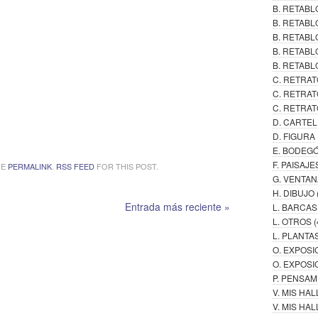
B. RETAB
B. RETABL
B. RETAB
B. RETABL
B. RETABL
C. RETRAT
C. RETRAT
C. RETRAT
D. CARTE
D. FIGURA
E. BODEG
F. PAISAJE
HE
PERMALINK
.
RSS FEED
FOR THIS POST.
G. VENTAN
H. DIBUJO
Entrada más reciente »
L. BARCAS
L. OTROS
(
L. PLANTA
O. EXPOSI
O. EXPOSI
P. PENSA
V. MIS HA
V. MIS H