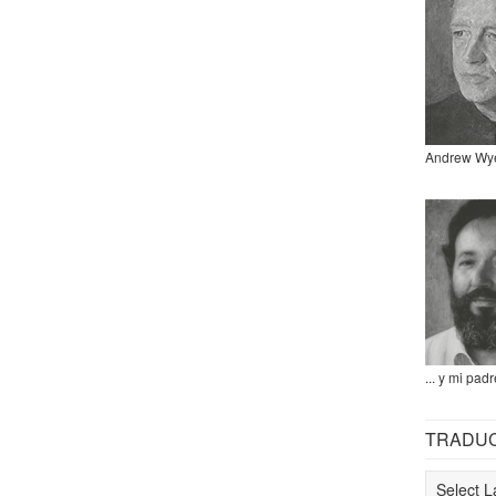
Andrew Wy
... y mi padr
TRADU