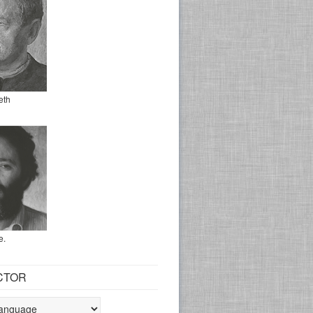
eth
e.
CTOR