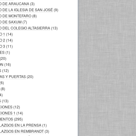
LO DE ARAUCANA
(3)
O DE LA IGLESIA DE SAN JOSÉ
(9)
LO DE MONTEFARO
(8)
O DE SAXUM
(7)
O DEL COLEGIO ALTASIERRA
(13)
O 1
(14)
O 2
(14)
O 3
(11)
LES
(1)
(20)
ÓN
(16)
S
(12)
AS Y PUERTAS
(20)
(6)
(8)
4)
S
(13)
CIONES
(12)
CIONES 1
(14)
MIENTOS
(295)
LLAZGOS EN LA PRENSA
(1)
ALLAZGOS EN REMBRANDT
(3)