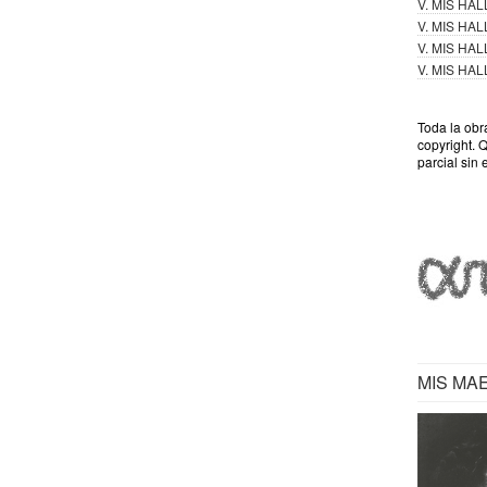
V. MIS HA
V. MIS HA
V. MIS HA
V. MIS HA
Toda la obr
copyright. 
parcial sin 
MIS MA