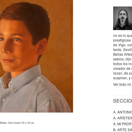
no es lo que
prestigiosa
de Vigo, co
tarde, Sevil
Bellas Artes
sabios, dij
todos los r
creador de 
rezan, de p
suspiran, y
Ver todo mi 
SECCIO
A. ANTONI
A. ARÍSTI
María.
A. MI PAD
óleo/lienzo 50 x 50 cm.
B. ARTE 