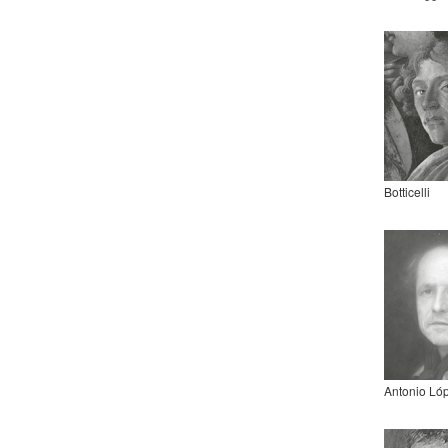
Botticelli
Antonio Ló